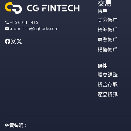
交易
帳戶
美分帳户
+65 6011 1415
support.cn@cgtrade.com
標準帳戶
專業帳戶
模擬帳戶
條件
股息調整
資金存取
產品資訊
免責聲明：