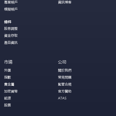
專業帳戶
資訊博客
模擬帳戶
條件
股息調整
資金存取
產品資訊
市場
公司
外匯
關於我們
指數
常見問題
貴金屬
監管合規
加密貨幣
官方贊助
能源
ATAS
股票