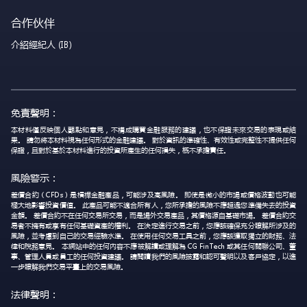
合作伙伴
介紹經紀人 (IB)
免責聲明：
本材料僅反映個人觀點和意見，不構成購買金融服務的建議，也不保證未來交易的表現或結
果。 請勿將本材料視為任何形式的金融建議。 對於資訊的準確性、有效性或完整性不提供任何
保證，且對於基於本材料進行的投資所產生的任何損失，概不承擔責任。
風險警示：
差價合約（CFDs）是槓桿金融產品，可能涉及高風險。 即使是微小的市場或價格波動也可能
極大地影響投資價值。 此產品可能不適合所有人，您所承擔的風險不應超過您準備失去的投資
金額。 差價合約不在任何交易所交易，而是場外交易產品，其價格源自基礎市場。 差價合約交
易者不擁有或享有任何基礎資產的權利。 在決定進行交易之前，您應該確保充分瞭解所涉及的
風險，並考慮到自己的交易經驗水準。 在使用任何交易工具之前，您應該獲取獨立的財務、法
律和稅務意見。 本網站中的任何內容不應被解讀或理解為 CG FinTech 或其任何關聯公司、董
事、管理人員或員工的任何投資建議。 請閱讀我們的風險披露和認可聲明以及客戶協定，以進
一步瞭解我們交易平臺上的交易風險。
法律聲明：