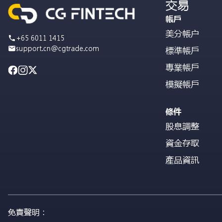
交易
帳戶
美分帳户
+65 6011 1415
support.cn@cgtrade.com
標準帳戶
專業帳戶
模擬帳戶
條件
股息調整
資金存取
產品資訊
免責聲明：