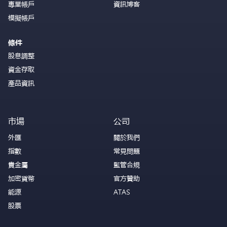
專業帳戶
資訊博客
模擬帳戶
條件
股息調整
資金存取
產品資訊
市場
公司
外匯
關於我們
指數
常見問題
貴金屬
監管合規
加密貨幣
官方贊助
能源
ATAS
股票