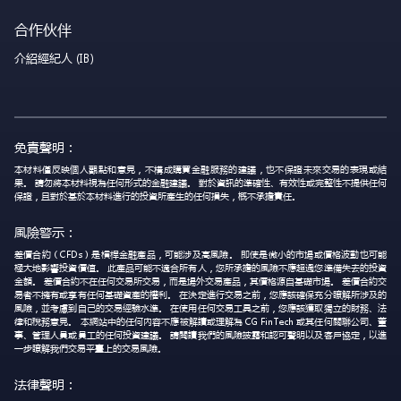
合作伙伴
介紹經紀人 (IB)
免責聲明：
本材料僅反映個人觀點和意見，不構成購買金融服務的建議，也不保證未來交易的表現或結
果。 請勿將本材料視為任何形式的金融建議。 對於資訊的準確性、有效性或完整性不提供任何
保證，且對於基於本材料進行的投資所產生的任何損失，概不承擔責任。
風險警示：
差價合約（CFDs）是槓桿金融產品，可能涉及高風險。 即使是微小的市場或價格波動也可能
極大地影響投資價值。 此產品可能不適合所有人，您所承擔的風險不應超過您準備失去的投資
金額。 差價合約不在任何交易所交易，而是場外交易產品，其價格源自基礎市場。 差價合約交
易者不擁有或享有任何基礎資產的權利。 在決定進行交易之前，您應該確保充分瞭解所涉及的
風險，並考慮到自己的交易經驗水準。 在使用任何交易工具之前，您應該獲取獨立的財務、法
律和稅務意見。 本網站中的任何內容不應被解讀或理解為 CG FinTech 或其任何關聯公司、董
事、管理人員或員工的任何投資建議。 請閱讀我們的風險披露和認可聲明以及客戶協定，以進
一步瞭解我們交易平臺上的交易風險。
法律聲明：