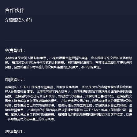
合作伙伴
介紹經紀人 (IB)
免責聲明：
本材料僅反映個人觀點和意見，不構成購買金融服務的建議，也不保證未來交易的表現或結
果。 請勿將本材料視為任何形式的金融建議。 對於資訊的準確性、有效性或完整性不提供任何
保證，且對於基於本材料進行的投資所產生的任何損失，概不承擔責任。
風險警示：
差價合約（CFDs）是槓桿金融產品，可能涉及高風險。 即使是微小的市場或價格波動也可能
極大地影響投資價值。 此產品可能不適合所有人，您所承擔的風險不應超過您準備失去的投資
金額。 差價合約不在任何交易所交易，而是場外交易產品，其價格源自基礎市場。 差價合約交
易者不擁有或享有任何基礎資產的權利。 在決定進行交易之前，您應該確保充分瞭解所涉及的
風險，並考慮到自己的交易經驗水準。 在使用任何交易工具之前，您應該獲取獨立的財務、法
律和稅務意見。 本網站中的任何內容不應被解讀或理解為 CG FinTech 或其任何關聯公司、董
事、管理人員或員工的任何投資建議。 請閱讀我們的風險披露和認可聲明以及客戶協定，以進
一步瞭解我們交易平臺上的交易風險。
法律聲明：