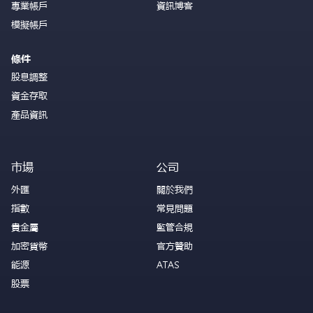
專業帳戶
資訊博客
模擬帳戶
條件
股息調整
資金存取
產品資訊
市場
公司
外匯
關於我們
指數
常見問題
貴金屬
監管合規
加密貨幣
官方贊助
能源
ATAS
股票