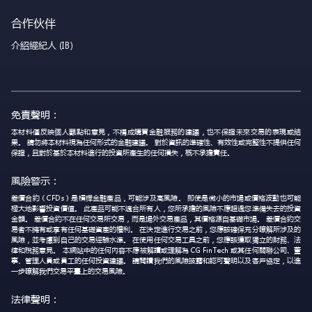
合作伙伴
介紹經紀人 (IB)
免責聲明：
本材料僅反映個人觀點和意見，不構成購買金融服務的建議，也不保證未來交易的表現或結
果。 請勿將本材料視為任何形式的金融建議。 對於資訊的準確性、有效性或完整性不提供任何
保證，且對於基於本材料進行的投資所產生的任何損失，概不承擔責任。
風險警示：
差價合約（CFDs）是槓桿金融產品，可能涉及高風險。 即使是微小的市場或價格波動也可能
極大地影響投資價值。 此產品可能不適合所有人，您所承擔的風險不應超過您準備失去的投資
金額。 差價合約不在任何交易所交易，而是場外交易產品，其價格源自基礎市場。 差價合約交
易者不擁有或享有任何基礎資產的權利。 在決定進行交易之前，您應該確保充分瞭解所涉及的
風險，並考慮到自己的交易經驗水準。 在使用任何交易工具之前，您應該獲取獨立的財務、法
律和稅務意見。 本網站中的任何內容不應被解讀或理解為 CG FinTech 或其任何關聯公司、董
事、管理人員或員工的任何投資建議。 請閱讀我們的風險披露和認可聲明以及客戶協定，以進
一步瞭解我們交易平臺上的交易風險。
法律聲明：