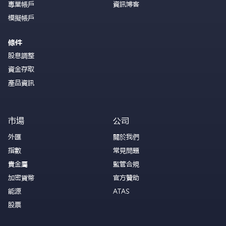
專業帳戶
資訊博客
模擬帳戶
條件
股息調整
資金存取
產品資訊
市場
公司
外匯
關於我們
指數
常見問題
貴金屬
監管合規
加密貨幣
官方贊助
能源
ATAS
股票