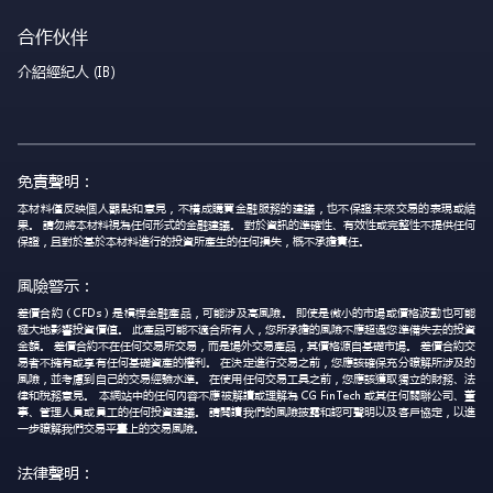
合作伙伴
介紹經紀人 (IB)
免責聲明：
本材料僅反映個人觀點和意見，不構成購買金融服務的建議，也不保證未來交易的表現或結
果。 請勿將本材料視為任何形式的金融建議。 對於資訊的準確性、有效性或完整性不提供任何
保證，且對於基於本材料進行的投資所產生的任何損失，概不承擔責任。
風險警示：
差價合約（CFDs）是槓桿金融產品，可能涉及高風險。 即使是微小的市場或價格波動也可能
極大地影響投資價值。 此產品可能不適合所有人，您所承擔的風險不應超過您準備失去的投資
金額。 差價合約不在任何交易所交易，而是場外交易產品，其價格源自基礎市場。 差價合約交
易者不擁有或享有任何基礎資產的權利。 在決定進行交易之前，您應該確保充分瞭解所涉及的
風險，並考慮到自己的交易經驗水準。 在使用任何交易工具之前，您應該獲取獨立的財務、法
律和稅務意見。 本網站中的任何內容不應被解讀或理解為 CG FinTech 或其任何關聯公司、董
事、管理人員或員工的任何投資建議。 請閱讀我們的風險披露和認可聲明以及客戶協定，以進
一步瞭解我們交易平臺上的交易風險。
法律聲明：