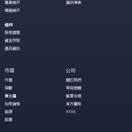
專業帳戶
資訊博客
模擬帳戶
條件
股息調整
資金存取
產品資訊
市場
公司
外匯
關於我們
指數
常見問題
貴金屬
監管合規
加密貨幣
官方贊助
能源
ATAS
股票