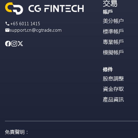
交易
帳戶
美分帳户
+65 6011 1415
support.cn@cgtrade.com
標準帳戶
專業帳戶
模擬帳戶
條件
股息調整
資金存取
產品資訊
免責聲明：