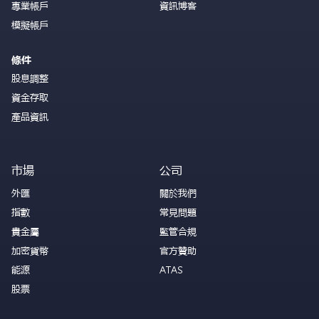
專業帳戶
資訊博客
模擬帳戶
條件
股息調整
資金存取
產品資訊
市場
公司
外匯
關於我們
指數
常見問題
貴金屬
監管合規
加密貨幣
官方贊助
能源
ATAS
股票