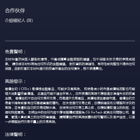
合作伙伴
介紹經紀人 (IB)
免責聲明：
本材料僅反映個人觀點和意見，不構成購買金融服務的建議，也不保證未來交易的表現或結
果。 請勿將本材料視為任何形式的金融建議。 對於資訊的準確性、有效性或完整性不提供任何
保證，且對於基於本材料進行的投資所產生的任何損失，概不承擔責任。
風險警示：
差價合約（CFDs）是槓桿金融產品，可能涉及高風險。 即使是微小的市場或價格波動也可能
極大地影響投資價值。 此產品可能不適合所有人，您所承擔的風險不應超過您準備失去的投資
金額。 差價合約不在任何交易所交易，而是場外交易產品，其價格源自基礎市場。 差價合約交
易者不擁有或享有任何基礎資產的權利。 在決定進行交易之前，您應該確保充分瞭解所涉及的
風險，並考慮到自己的交易經驗水準。 在使用任何交易工具之前，您應該獲取獨立的財務、法
律和稅務意見。 本網站中的任何內容不應被解讀或理解為 CG FinTech 或其任何關聯公司、董
事、管理人員或員工的任何投資建議。 請閱讀我們的風險披露和認可聲明以及客戶協定，以進
一步瞭解我們交易平臺上的交易風險。
法律聲明：