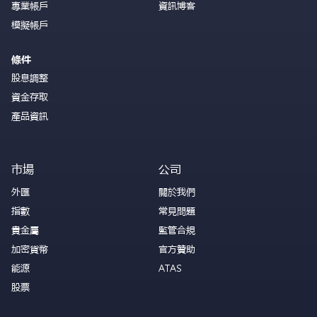
專業帳戶
資訊博客
模擬帳戶
條件
股息調整
資金存取
產品資訊
市場
公司
外匯
關於我們
指數
常見問題
貴金屬
監管合規
加密貨幣
官方贊助
能源
ATAS
股票