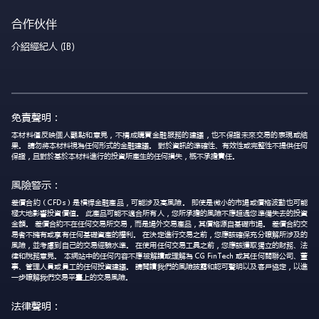
合作伙伴
介紹經紀人 (IB)
免責聲明：
本材料僅反映個人觀點和意見，不構成購買金融服務的建議，也不保證未來交易的表現或結
果。 請勿將本材料視為任何形式的金融建議。 對於資訊的準確性、有效性或完整性不提供任何
保證，且對於基於本材料進行的投資所產生的任何損失，概不承擔責任。
風險警示：
差價合約（CFDs）是槓桿金融產品，可能涉及高風險。 即使是微小的市場或價格波動也可能
極大地影響投資價值。 此產品可能不適合所有人，您所承擔的風險不應超過您準備失去的投資
金額。 差價合約不在任何交易所交易，而是場外交易產品，其價格源自基礎市場。 差價合約交
易者不擁有或享有任何基礎資產的權利。 在決定進行交易之前，您應該確保充分瞭解所涉及的
風險，並考慮到自己的交易經驗水準。 在使用任何交易工具之前，您應該獲取獨立的財務、法
律和稅務意見。 本網站中的任何內容不應被解讀或理解為 CG FinTech 或其任何關聯公司、董
事、管理人員或員工的任何投資建議。 請閱讀我們的風險披露和認可聲明以及客戶協定，以進
一步瞭解我們交易平臺上的交易風險。
法律聲明：