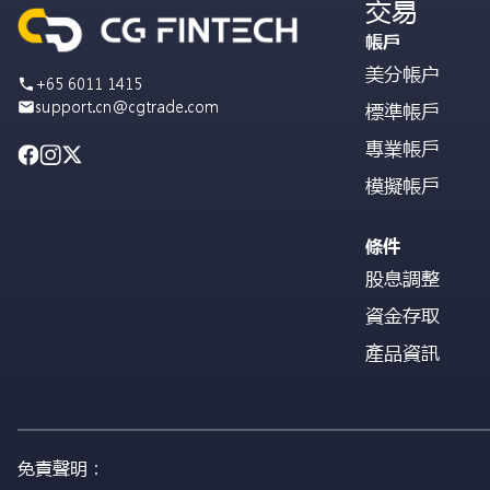
交易
帳戶
美分帳户
+65 6011 1415
support.cn@cgtrade.com
標準帳戶
專業帳戶
模擬帳戶
條件
股息調整
資金存取
產品資訊
免責聲明：