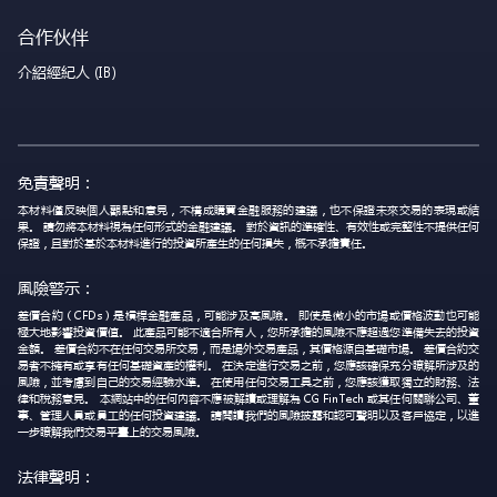
合作伙伴
介紹經紀人 (IB)
免責聲明：
本材料僅反映個人觀點和意見，不構成購買金融服務的建議，也不保證未來交易的表現或結
果。 請勿將本材料視為任何形式的金融建議。 對於資訊的準確性、有效性或完整性不提供任何
保證，且對於基於本材料進行的投資所產生的任何損失，概不承擔責任。
風險警示：
差價合約（CFDs）是槓桿金融產品，可能涉及高風險。 即使是微小的市場或價格波動也可能
極大地影響投資價值。 此產品可能不適合所有人，您所承擔的風險不應超過您準備失去的投資
金額。 差價合約不在任何交易所交易，而是場外交易產品，其價格源自基礎市場。 差價合約交
易者不擁有或享有任何基礎資產的權利。 在決定進行交易之前，您應該確保充分瞭解所涉及的
風險，並考慮到自己的交易經驗水準。 在使用任何交易工具之前，您應該獲取獨立的財務、法
律和稅務意見。 本網站中的任何內容不應被解讀或理解為 CG FinTech 或其任何關聯公司、董
事、管理人員或員工的任何投資建議。 請閱讀我們的風險披露和認可聲明以及客戶協定，以進
一步瞭解我們交易平臺上的交易風險。
法律聲明：