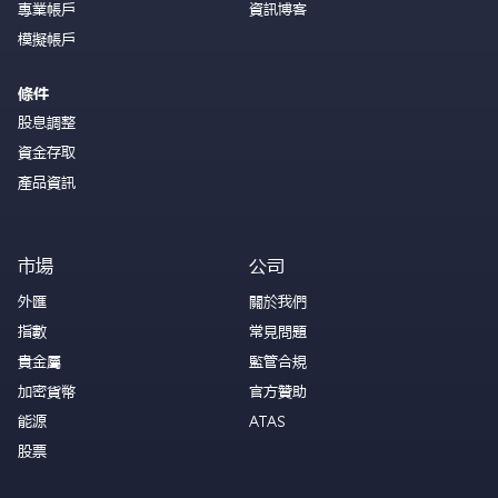
專業帳戶
資訊博客
模擬帳戶
條件
股息調整
資金存取
產品資訊
市場
公司
外匯
關於我們
指數
常見問題
貴金屬
監管合規
加密貨幣
官方贊助
能源
ATAS
股票