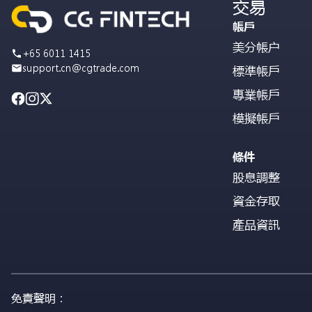
交易
帳戶
美分帳户
+65 6011 1415
support.cn@cgtrade.com
標準帳戶
專業帳戶
模擬帳戶
條件
股息調整
資金存取
產品資訊
免責聲明：