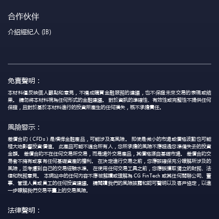
合作伙伴
介紹經紀人 (IB)
免責聲明：
本材料僅反映個人觀點和意見，不構成購買金融服務的建議，也不保證未來交易的表現或結
果。 請勿將本材料視為任何形式的金融建議。 對於資訊的準確性、有效性或完整性不提供任何
保證，且對於基於本材料進行的投資所產生的任何損失，概不承擔責任。
風險警示：
差價合約（CFDs）是槓桿金融產品，可能涉及高風險。 即使是微小的市場或價格波動也可能
極大地影響投資價值。 此產品可能不適合所有人，您所承擔的風險不應超過您準備失去的投資
金額。 差價合約不在任何交易所交易，而是場外交易產品，其價格源自基礎市場。 差價合約交
易者不擁有或享有任何基礎資產的權利。 在決定進行交易之前，您應該確保充分瞭解所涉及的
風險，並考慮到自己的交易經驗水準。 在使用任何交易工具之前，您應該獲取獨立的財務、法
律和稅務意見。 本網站中的任何內容不應被解讀或理解為 CG FinTech 或其任何關聯公司、董
事、管理人員或員工的任何投資建議。 請閱讀我們的風險披露和認可聲明以及客戶協定，以進
一步瞭解我們交易平臺上的交易風險。
法律聲明：