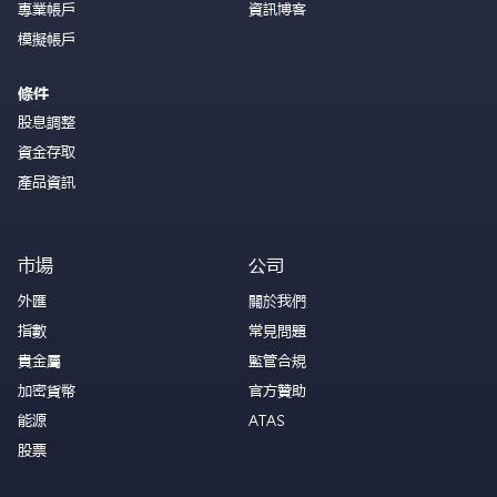
專業帳戶
資訊博客
模擬帳戶
條件
股息調整
資金存取
產品資訊
市場
公司
外匯
關於我們
指數
常見問題
貴金屬
監管合規
加密貨幣
官方贊助
能源
ATAS
股票