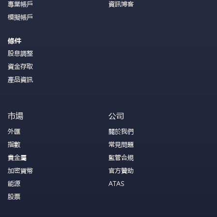
專業帳戶
資訊博客
模擬帳戶
條件
股息調整
資金存取
產品資訊
市場
公司
外匯
關於我們
指數
常見問題
貴金屬
監管合規
加密貨幣
官方贊助
能源
ATAS
股票