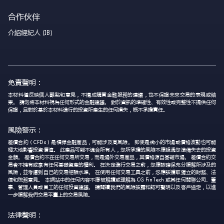
合作伙伴
介紹經紀人 (IB)
免責聲明：
本材料僅反映個人觀點和意見，不構成購買金融服務的建議，也不保證未來交易的表現或結
果。 請勿將本材料視為任何形式的金融建議。 對於資訊的準確性、有效性或完整性不提供任何
保證，且對於基於本材料進行的投資所產生的任何損失，概不承擔責任。
風險警示：
差價合約（CFDs）是槓桿金融產品，可能涉及高風險。 即使是微小的市場或價格波動也可能
極大地影響投資價值。 此產品可能不適合所有人，您所承擔的風險不應超過您準備失去的投資
金額。 差價合約不在任何交易所交易，而是場外交易產品，其價格源自基礎市場。 差價合約交
易者不擁有或享有任何基礎資產的權利。 在決定進行交易之前，您應該確保充分瞭解所涉及的
風險，並考慮到自己的交易經驗水準。 在使用任何交易工具之前，您應該獲取獨立的財務、法
律和稅務意見。 本網站中的任何內容不應被解讀或理解為 CG FinTech 或其任何關聯公司、董
事、管理人員或員工的任何投資建議。 請閱讀我們的風險披露和認可聲明以及客戶協定，以進
一步瞭解我們交易平臺上的交易風險。
法律聲明：