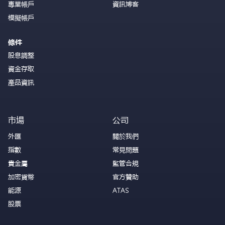
專業帳戶
資訊博客
模擬帳戶
條件
股息調整
資金存取
產品資訊
市場
公司
外匯
關於我們
指數
常見問題
貴金屬
監管合規
加密貨幣
官方贊助
能源
ATAS
股票