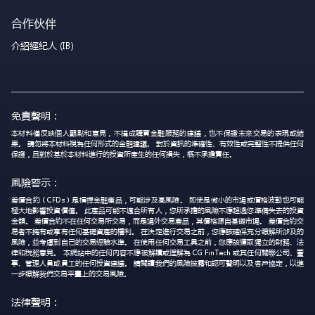
合作伙伴
介紹經紀人 (IB)
免責聲明：
本材料僅反映個人觀點和意見，不構成購買金融服務的建議，也不保證未來交易的表現或結
果。 請勿將本材料視為任何形式的金融建議。 對於資訊的準確性、有效性或完整性不提供任何
保證，且對於基於本材料進行的投資所產生的任何損失，概不承擔責任。
風險警示：
差價合約（CFDs）是槓桿金融產品，可能涉及高風險。 即使是微小的市場或價格波動也可能
極大地影響投資價值。 此產品可能不適合所有人，您所承擔的風險不應超過您準備失去的投資
金額。 差價合約不在任何交易所交易，而是場外交易產品，其價格源自基礎市場。 差價合約交
易者不擁有或享有任何基礎資產的權利。 在決定進行交易之前，您應該確保充分瞭解所涉及的
風險，並考慮到自己的交易經驗水準。 在使用任何交易工具之前，您應該獲取獨立的財務、法
律和稅務意見。 本網站中的任何內容不應被解讀或理解為 CG FinTech 或其任何關聯公司、董
事、管理人員或員工的任何投資建議。 請閱讀我們的風險披露和認可聲明以及客戶協定，以進
一步瞭解我們交易平臺上的交易風險。
法律聲明：