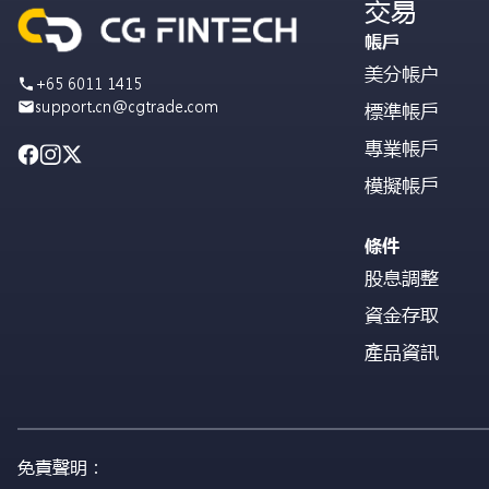
交易
帳戶
美分帳户
+65 6011 1415
support.cn@cgtrade.com
標準帳戶
專業帳戶
模擬帳戶
條件
股息調整
資金存取
產品資訊
免責聲明：