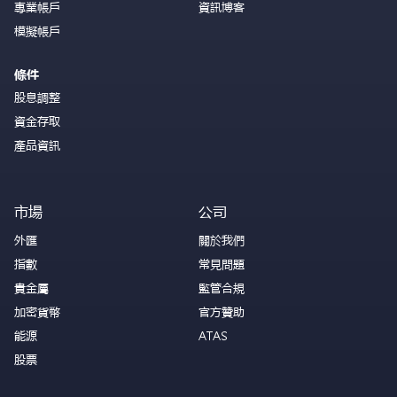
專業帳戶
資訊博客
模擬帳戶
條件
股息調整
資金存取
產品資訊
市場
公司
外匯
關於我們
指數
常見問題
貴金屬
監管合規
加密貨幣
官方贊助
能源
ATAS
股票