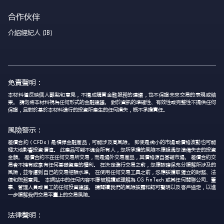
合作伙伴
介紹經紀人 (IB)
免責聲明：
本材料僅反映個人觀點和意見，不構成購買金融服務的建議，也不保證未來交易的表現或結
果。 請勿將本材料視為任何形式的金融建議。 對於資訊的準確性、有效性或完整性不提供任何
保證，且對於基於本材料進行的投資所產生的任何損失，概不承擔責任。
風險警示：
差價合約（CFDs）是槓桿金融產品，可能涉及高風險。 即使是微小的市場或價格波動也可能
極大地影響投資價值。 此產品可能不適合所有人，您所承擔的風險不應超過您準備失去的投資
金額。 差價合約不在任何交易所交易，而是場外交易產品，其價格源自基礎市場。 差價合約交
易者不擁有或享有任何基礎資產的權利。 在決定進行交易之前，您應該確保充分瞭解所涉及的
風險，並考慮到自己的交易經驗水準。 在使用任何交易工具之前，您應該獲取獨立的財務、法
律和稅務意見。 本網站中的任何內容不應被解讀或理解為 CG FinTech 或其任何關聯公司、董
事、管理人員或員工的任何投資建議。 請閱讀我們的風險披露和認可聲明以及客戶協定，以進
一步瞭解我們交易平臺上的交易風險。
法律聲明：