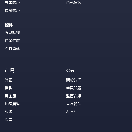
專業帳戶
資訊博客
模擬帳戶
條件
股息調整
資金存取
產品資訊
市場
公司
外匯
關於我們
指數
常見問題
貴金屬
監管合規
加密貨幣
官方贊助
能源
ATAS
股票