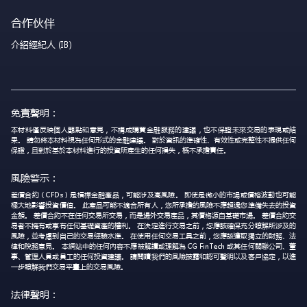
合作伙伴
介紹經紀人 (IB)
免責聲明：
本材料僅反映個人觀點和意見，不構成購買金融服務的建議，也不保證未來交易的表現或結
果。 請勿將本材料視為任何形式的金融建議。 對於資訊的準確性、有效性或完整性不提供任何
保證，且對於基於本材料進行的投資所產生的任何損失，概不承擔責任。
風險警示：
差價合約（CFDs）是槓桿金融產品，可能涉及高風險。 即使是微小的市場或價格波動也可能
極大地影響投資價值。 此產品可能不適合所有人，您所承擔的風險不應超過您準備失去的投資
金額。 差價合約不在任何交易所交易，而是場外交易產品，其價格源自基礎市場。 差價合約交
易者不擁有或享有任何基礎資產的權利。 在決定進行交易之前，您應該確保充分瞭解所涉及的
風險，並考慮到自己的交易經驗水準。 在使用任何交易工具之前，您應該獲取獨立的財務、法
律和稅務意見。 本網站中的任何內容不應被解讀或理解為 CG FinTech 或其任何關聯公司、董
事、管理人員或員工的任何投資建議。 請閱讀我們的風險披露和認可聲明以及客戶協定，以進
一步瞭解我們交易平臺上的交易風險。
法律聲明：