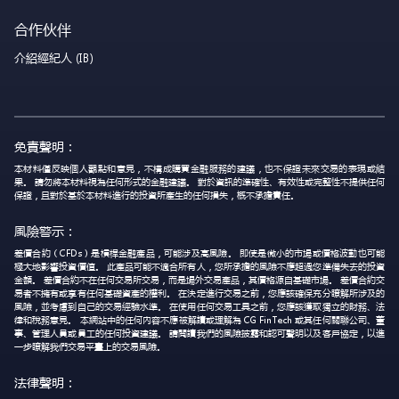
合作伙伴
介紹經紀人 (IB)
免責聲明：
本材料僅反映個人觀點和意見，不構成購買金融服務的建議，也不保證未來交易的表現或結
果。 請勿將本材料視為任何形式的金融建議。 對於資訊的準確性、有效性或完整性不提供任何
保證，且對於基於本材料進行的投資所產生的任何損失，概不承擔責任。
風險警示：
差價合約（CFDs）是槓桿金融產品，可能涉及高風險。 即使是微小的市場或價格波動也可能
極大地影響投資價值。 此產品可能不適合所有人，您所承擔的風險不應超過您準備失去的投資
金額。 差價合約不在任何交易所交易，而是場外交易產品，其價格源自基礎市場。 差價合約交
易者不擁有或享有任何基礎資產的權利。 在決定進行交易之前，您應該確保充分瞭解所涉及的
風險，並考慮到自己的交易經驗水準。 在使用任何交易工具之前，您應該獲取獨立的財務、法
律和稅務意見。 本網站中的任何內容不應被解讀或理解為 CG FinTech 或其任何關聯公司、董
事、管理人員或員工的任何投資建議。 請閱讀我們的風險披露和認可聲明以及客戶協定，以進
一步瞭解我們交易平臺上的交易風險。
法律聲明：