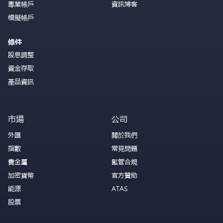
專業帳戶
資訊博客
模擬帳戶
條件
股息調整
資金存取
產品資訊
市場
公司
外匯
關於我們
指數
常見問題
貴金屬
監管合規
加密貨幣
官方贊助
能源
ATAS
股票