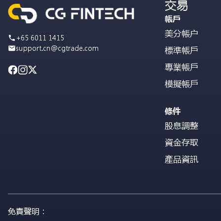
交易
帳戶
美分帳户
+65 6011 1415
support.cn@cgtrade.com
標準帳戶
專業帳戶
模擬帳戶
條件
股息調整
資金存取
產品資訊
免責聲明：