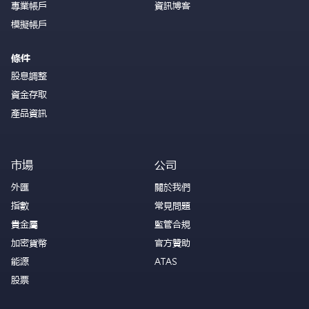
專業帳戶
資訊博客
模擬帳戶
條件
股息調整
資金存取
產品資訊
市場
公司
外匯
關於我們
指數
常見問題
貴金屬
監管合規
加密貨幣
官方贊助
能源
ATAS
股票