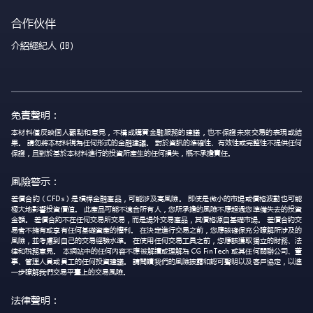
合作伙伴
介紹經紀人 (IB)
免責聲明：
本材料僅反映個人觀點和意見，不構成購買金融服務的建議，也不保證未來交易的表現或結
果。 請勿將本材料視為任何形式的金融建議。 對於資訊的準確性、有效性或完整性不提供任何
保證，且對於基於本材料進行的投資所產生的任何損失，概不承擔責任。
風險警示：
差價合約（CFDs）是槓桿金融產品，可能涉及高風險。 即使是微小的市場或價格波動也可能
極大地影響投資價值。 此產品可能不適合所有人，您所承擔的風險不應超過您準備失去的投資
金額。 差價合約不在任何交易所交易，而是場外交易產品，其價格源自基礎市場。 差價合約交
易者不擁有或享有任何基礎資產的權利。 在決定進行交易之前，您應該確保充分瞭解所涉及的
風險，並考慮到自己的交易經驗水準。 在使用任何交易工具之前，您應該獲取獨立的財務、法
律和稅務意見。 本網站中的任何內容不應被解讀或理解為 CG FinTech 或其任何關聯公司、董
事、管理人員或員工的任何投資建議。 請閱讀我們的風險披露和認可聲明以及客戶協定，以進
一步瞭解我們交易平臺上的交易風險。
法律聲明：