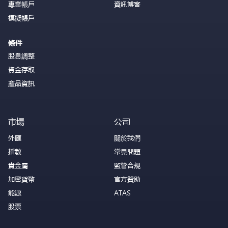
專業帳戶
資訊博客
模擬帳戶
條件
股息調整
資金存取
產品資訊
市場
公司
外匯
關於我們
指數
常見問題
貴金屬
監管合規
加密貨幣
官方贊助
能源
ATAS
股票