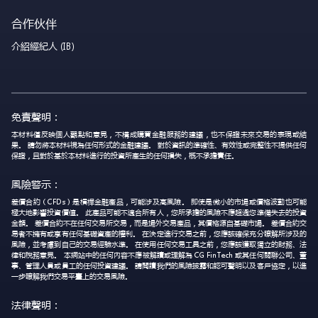
合作伙伴
介紹經紀人 (IB)
免責聲明：
本材料僅反映個人觀點和意見，不構成購買金融服務的建議，也不保證未來交易的表現或結
果。 請勿將本材料視為任何形式的金融建議。 對於資訊的準確性、有效性或完整性不提供任何
保證，且對於基於本材料進行的投資所產生的任何損失，概不承擔責任。
風險警示：
差價合約（CFDs）是槓桿金融產品，可能涉及高風險。 即使是微小的市場或價格波動也可能
極大地影響投資價值。 此產品可能不適合所有人，您所承擔的風險不應超過您準備失去的投資
金額。 差價合約不在任何交易所交易，而是場外交易產品，其價格源自基礎市場。 差價合約交
易者不擁有或享有任何基礎資產的權利。 在決定進行交易之前，您應該確保充分瞭解所涉及的
風險，並考慮到自己的交易經驗水準。 在使用任何交易工具之前，您應該獲取獨立的財務、法
律和稅務意見。 本網站中的任何內容不應被解讀或理解為 CG FinTech 或其任何關聯公司、董
事、管理人員或員工的任何投資建議。 請閱讀我們的風險披露和認可聲明以及客戶協定，以進
一步瞭解我們交易平臺上的交易風險。
法律聲明：