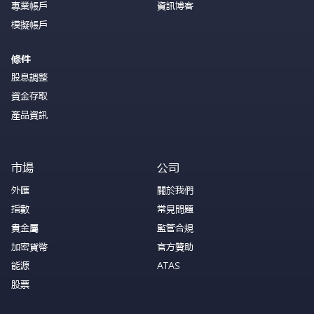
專業帳戶
資訊博客
模擬帳戶
條件
股息調整
資金存取
產品資訊
市場
公司
外匯
關於我們
指數
常見問題
貴金屬
監管合規
加密貨幣
官方贊助
能源
ATAS
股票