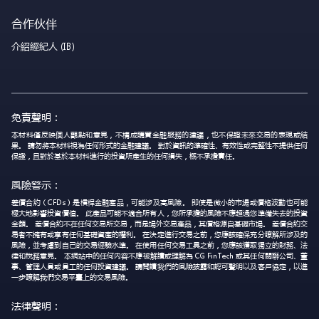
合作伙伴
介紹經紀人 (IB)
免責聲明：
本材料僅反映個人觀點和意見，不構成購買金融服務的建議，也不保證未來交易的表現或結
果。 請勿將本材料視為任何形式的金融建議。 對於資訊的準確性、有效性或完整性不提供任何
保證，且對於基於本材料進行的投資所產生的任何損失，概不承擔責任。
風險警示：
差價合約（CFDs）是槓桿金融產品，可能涉及高風險。 即使是微小的市場或價格波動也可能
極大地影響投資價值。 此產品可能不適合所有人，您所承擔的風險不應超過您準備失去的投資
金額。 差價合約不在任何交易所交易，而是場外交易產品，其價格源自基礎市場。 差價合約交
易者不擁有或享有任何基礎資產的權利。 在決定進行交易之前，您應該確保充分瞭解所涉及的
風險，並考慮到自己的交易經驗水準。 在使用任何交易工具之前，您應該獲取獨立的財務、法
律和稅務意見。 本網站中的任何內容不應被解讀或理解為 CG FinTech 或其任何關聯公司、董
事、管理人員或員工的任何投資建議。 請閱讀我們的風險披露和認可聲明以及客戶協定，以進
一步瞭解我們交易平臺上的交易風險。
法律聲明：