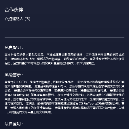
合作伙伴
介紹經紀人 (IB)
免責聲明：
本材料僅反映個人觀點和意見，不構成購買金融服務的建議，也不保證未來交易的表現或結
果。 請勿將本材料視為任何形式的金融建議。 對於資訊的準確性、有效性或完整性不提供任何
保證，且對於基於本材料進行的投資所產生的任何損失，概不承擔責任。
風險警示：
差價合約（CFDs）是槓桿金融產品，可能涉及高風險。 即使是微小的市場或價格波動也可能
極大地影響投資價值。 此產品可能不適合所有人，您所承擔的風險不應超過您準備失去的投資
金額。 差價合約不在任何交易所交易，而是場外交易產品，其價格源自基礎市場。 差價合約交
易者不擁有或享有任何基礎資產的權利。 在決定進行交易之前，您應該確保充分瞭解所涉及的
風險，並考慮到自己的交易經驗水準。 在使用任何交易工具之前，您應該獲取獨立的財務、法
律和稅務意見。 本網站中的任何內容不應被解讀或理解為 CG FinTech 或其任何關聯公司、董
事、管理人員或員工的任何投資建議。 請閱讀我們的風險披露和認可聲明以及客戶協定，以進
一步瞭解我們交易平臺上的交易風險。
法律聲明：