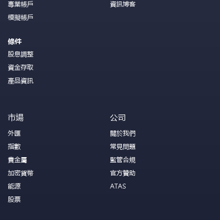
專業帳戶
資訊博客
模擬帳戶
條件
股息調整
資金存取
產品資訊
市場
公司
外匯
關於我們
指數
常見問題
貴金屬
監管合規
加密貨幣
官方贊助
能源
ATAS
股票