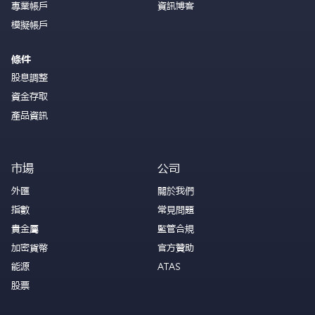
專業帳戶
資訊博客
模擬帳戶
條件
股息調整
資金存取
產品資訊
市場
公司
外匯
關於我們
指數
常見問題
貴金屬
監管合規
加密貨幣
官方贊助
能源
ATAS
股票