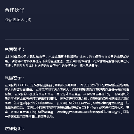
合作伙伴
介紹經紀人 (IB)
免責聲明：
本材料僅反映個人觀點和意見，不構成購買金融服務的建議，也不保證未來交易的表現或結
果。 請勿將本材料視為任何形式的金融建議。 對於資訊的準確性、有效性或完整性不提供任何
保證，且對於基於本材料進行的投資所產生的任何損失，概不承擔責任。
風險警示：
差價合約（CFDs）是槓桿金融產品，可能涉及高風險。 即使是微小的市場或價格波動也可能
極大地影響投資價值。 此產品可能不適合所有人，您所承擔的風險不應超過您準備失去的投資
金額。 差價合約不在任何交易所交易，而是場外交易產品，其價格源自基礎市場。 差價合約交
易者不擁有或享有任何基礎資產的權利。 在決定進行交易之前，您應該確保充分瞭解所涉及的
風險，並考慮到自己的交易經驗水準。 在使用任何交易工具之前，您應該獲取獨立的財務、法
律和稅務意見。 本網站中的任何內容不應被解讀或理解為 CG FinTech 或其任何關聯公司、董
事、管理人員或員工的任何投資建議。 請閱讀我們的風險披露和認可聲明以及客戶協定，以進
一步瞭解我們交易平臺上的交易風險。
法律聲明：