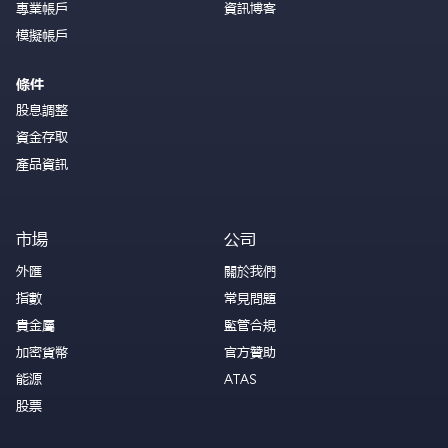
專業帳戶
資訊博客
模擬帳戶
條件
股息調整
資金存取
產品資訊
市場
公司
外匯
關於我們
指數
常見問題
貴金屬
監管合規
加密貨幣
官方贊助
能源
ATAS
股票