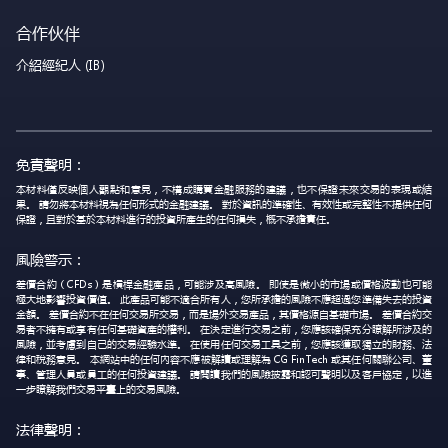
合作伙伴
介紹經紀人 (IB)
免責聲明：
本材料僅反映個人觀點和意見，不構成購買金融服務的建議，也不保證未來交易的表現或結
果。 請勿將本材料視為任何形式的金融建議。 對於資訊的準確性、有效性或完整性不提供任何
保證，且對於基於本材料進行的投資所產生的任何損失，概不承擔責任。
風險警示：
差價合約（CFDs）是槓桿金融產品，可能涉及高風險。 即使是微小的市場或價格波動也可能
極大地影響投資價值。 此產品可能不適合所有人，您所承擔的風險不應超過您準備失去的投資
金額。 差價合約不在任何交易所交易，而是場外交易產品，其價格源自基礎市場。 差價合約交
易者不擁有或享有任何基礎資產的權利。 在決定進行交易之前，您應該確保充分瞭解所涉及的
風險，並考慮到自己的交易經驗水準。 在使用任何交易工具之前，您應該獲取獨立的財務、法
律和稅務意見。 本網站中的任何內容不應被解讀或理解為 CG FinTech 或其任何關聯公司、董
事、管理人員或員工的任何投資建議。 請閱讀我們的風險披露和認可聲明以及客戶協定，以進
一步瞭解我們交易平臺上的交易風險。
法律聲明：