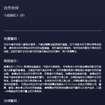
合作伙伴
介紹經紀人 (IB)
免責聲明：
本材料僅反映個人觀點和意見，不構成購買金融服務的建議，也不保證未來交易的表現或結
果。 請勿將本材料視為任何形式的金融建議。 對於資訊的準確性、有效性或完整性不提供任何
保證，且對於基於本材料進行的投資所產生的任何損失，概不承擔責任。
風險警示：
差價合約（CFDs）是槓桿金融產品，可能涉及高風險。 即使是微小的市場或價格波動也可能
極大地影響投資價值。 此產品可能不適合所有人，您所承擔的風險不應超過您準備失去的投資
金額。 差價合約不在任何交易所交易，而是場外交易產品，其價格源自基礎市場。 差價合約交
易者不擁有或享有任何基礎資產的權利。 在決定進行交易之前，您應該確保充分瞭解所涉及的
風險，並考慮到自己的交易經驗水準。 在使用任何交易工具之前，您應該獲取獨立的財務、法
律和稅務意見。 本網站中的任何內容不應被解讀或理解為 CG FinTech 或其任何關聯公司、董
事、管理人員或員工的任何投資建議。 請閱讀我們的風險披露和認可聲明以及客戶協定，以進
一步瞭解我們交易平臺上的交易風險。
法律聲明：