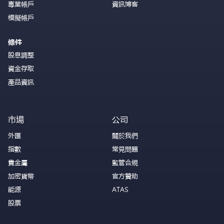
專業帳戶
資訊博客
模擬帳戶
條件
股息調整
資金存取
產品資訊
市場
公司
外匯
關於我們
指數
常見問題
貴金屬
監管合規
加密貨幣
官方贊助
能源
ATAS
股票