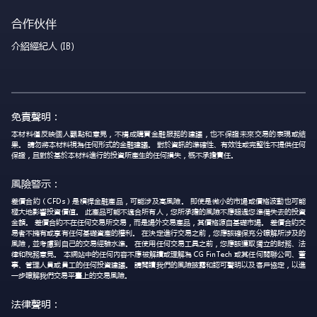
合作伙伴
介紹經紀人 (IB)
免責聲明：
本材料僅反映個人觀點和意見，不構成購買金融服務的建議，也不保證未來交易的表現或結
果。 請勿將本材料視為任何形式的金融建議。 對於資訊的準確性、有效性或完整性不提供任何
保證，且對於基於本材料進行的投資所產生的任何損失，概不承擔責任。
風險警示：
差價合約（CFDs）是槓桿金融產品，可能涉及高風險。 即使是微小的市場或價格波動也可能
極大地影響投資價值。 此產品可能不適合所有人，您所承擔的風險不應超過您準備失去的投資
金額。 差價合約不在任何交易所交易，而是場外交易產品，其價格源自基礎市場。 差價合約交
易者不擁有或享有任何基礎資產的權利。 在決定進行交易之前，您應該確保充分瞭解所涉及的
風險，並考慮到自己的交易經驗水準。 在使用任何交易工具之前，您應該獲取獨立的財務、法
律和稅務意見。 本網站中的任何內容不應被解讀或理解為 CG FinTech 或其任何關聯公司、董
事、管理人員或員工的任何投資建議。 請閱讀我們的風險披露和認可聲明以及客戶協定，以進
一步瞭解我們交易平臺上的交易風險。
法律聲明：