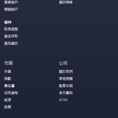
專業帳戶
資訊博客
模擬帳戶
條件
股息調整
資金存取
產品資訊
市場
公司
外匯
關於我們
指數
常見問題
貴金屬
監管合規
加密貨幣
官方贊助
能源
ATAS
股票