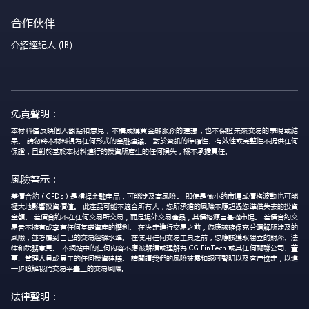
合作伙伴
介紹經紀人 (IB)
免責聲明：
本材料僅反映個人觀點和意見，不構成購買金融服務的建議，也不保證未來交易的表現或結
果。 請勿將本材料視為任何形式的金融建議。 對於資訊的準確性、有效性或完整性不提供任何
保證，且對於基於本材料進行的投資所產生的任何損失，概不承擔責任。
風險警示：
差價合約（CFDs）是槓桿金融產品，可能涉及高風險。 即使是微小的市場或價格波動也可能
極大地影響投資價值。 此產品可能不適合所有人，您所承擔的風險不應超過您準備失去的投資
金額。 差價合約不在任何交易所交易，而是場外交易產品，其價格源自基礎市場。 差價合約交
易者不擁有或享有任何基礎資產的權利。 在決定進行交易之前，您應該確保充分瞭解所涉及的
風險，並考慮到自己的交易經驗水準。 在使用任何交易工具之前，您應該獲取獨立的財務、法
律和稅務意見。 本網站中的任何內容不應被解讀或理解為 CG FinTech 或其任何關聯公司、董
事、管理人員或員工的任何投資建議。 請閱讀我們的風險披露和認可聲明以及客戶協定，以進
一步瞭解我們交易平臺上的交易風險。
法律聲明：