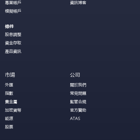
專業帳戶
資訊博客
模擬帳戶
條件
股息調整
資金存取
產品資訊
市場
公司
外匯
關於我們
指數
常見問題
貴金屬
監管合規
加密貨幣
官方贊助
能源
ATAS
股票