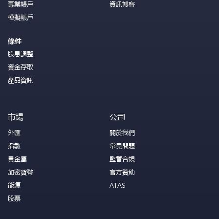
專業帳戶
資訊博客
模擬帳戶
條件
股息調整
資金存取
產品資訊
市場
公司
外匯
關於我們
指數
常見問題
貴金屬
監管合規
加密貨幣
官方贊助
能源
ATAS
股票