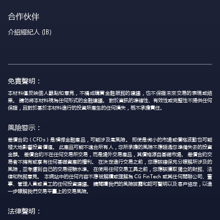
合作伙伴
介紹經紀人 (IB)
免責聲明：
本材料僅反映個人觀點和意見，不構成購買金融服務的建議，也不保證未來交易的表現或結
果。 請勿將本材料視為任何形式的金融建議。 對於資訊的準確性、有效性或完整性不提供任何
保證，且對於基於本材料進行的投資所產生的任何損失，概不承擔責任。
風險警示：
差價合約（CFDs）是槓桿金融產品，可能涉及高風險。 即使是微小的市場或價格波動也可能
極大地影響投資價值。 此產品可能不適合所有人，您所承擔的風險不應超過您準備失去的投資
金額。 差價合約不在任何交易所交易，而是場外交易產品，其價格源自基礎市場。 差價合約交
易者不擁有或享有任何基礎資產的權利。 在決定進行交易之前，您應該確保充分瞭解所涉及的
風險，並考慮到自己的交易經驗水準。 在使用任何交易工具之前，您應該獲取獨立的財務、法
律和稅務意見。 本網站中的任何內容不應被解讀或理解為 CG FinTech 或其任何關聯公司、董
事、管理人員或員工的任何投資建議。 請閱讀我們的風險披露和認可聲明以及客戶協定，以進
一步瞭解我們交易平臺上的交易風險。
法律聲明：