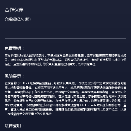
合作伙伴
介紹經紀人 (IB)
免責聲明：
本材料僅反映個人觀點和意見，不構成購買金融服務的建議，也不保證未來交易的表現或結
果。 請勿將本材料視為任何形式的金融建議。 對於資訊的準確性、有效性或完整性不提供任何
保證，且對於基於本材料進行的投資所產生的任何損失，概不承擔責任。
風險警示：
差價合約（CFDs）是槓桿金融產品，可能涉及高風險。 即使是微小的市場或價格波動也可能
極大地影響投資價值。 此產品可能不適合所有人，您所承擔的風險不應超過您準備失去的投資
金額。 差價合約不在任何交易所交易，而是場外交易產品，其價格源自基礎市場。 差價合約交
易者不擁有或享有任何基礎資產的權利。 在決定進行交易之前，您應該確保充分瞭解所涉及的
風險，並考慮到自己的交易經驗水準。 在使用任何交易工具之前，您應該獲取獨立的財務、法
律和稅務意見。 本網站中的任何內容不應被解讀或理解為 CG FinTech 或其任何關聯公司、董
事、管理人員或員工的任何投資建議。 請閱讀我們的風險披露和認可聲明以及客戶協定，以進
一步瞭解我們交易平臺上的交易風險。
法律聲明：