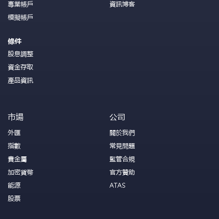
專業帳戶
資訊博客
模擬帳戶
條件
股息調整
資金存取
產品資訊
市場
公司
外匯
關於我們
指數
常見問題
貴金屬
監管合規
加密貨幣
官方贊助
能源
ATAS
股票