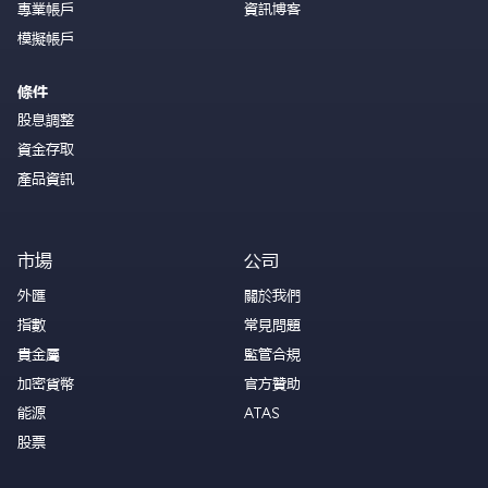
專業帳戶
資訊博客
模擬帳戶
條件
股息調整
資金存取
產品資訊
市場
公司
外匯
關於我們
指數
常見問題
貴金屬
監管合規
加密貨幣
官方贊助
能源
ATAS
股票