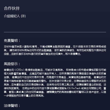
合作伙伴
介紹經紀人 (IB)
免責聲明：
本材料僅反映個人觀點和意見，不構成購買金融服務的建議，也不保證未來交易的表現或結
果。 請勿將本材料視為任何形式的金融建議。 對於資訊的準確性、有效性或完整性不提供任何
保證，且對於基於本材料進行的投資所產生的任何損失，概不承擔責任。
風險警示：
差價合約（CFDs）是槓桿金融產品，可能涉及高風險。 即使是微小的市場或價格波動也可能
極大地影響投資價值。 此產品可能不適合所有人，您所承擔的風險不應超過您準備失去的投資
金額。 差價合約不在任何交易所交易，而是場外交易產品，其價格源自基礎市場。 差價合約交
易者不擁有或享有任何基礎資產的權利。 在決定進行交易之前，您應該確保充分瞭解所涉及的
風險，並考慮到自己的交易經驗水準。 在使用任何交易工具之前，您應該獲取獨立的財務、法
律和稅務意見。 本網站中的任何內容不應被解讀或理解為 CG FinTech 或其任何關聯公司、董
事、管理人員或員工的任何投資建議。 請閱讀我們的風險披露和認可聲明以及客戶協定，以進
一步瞭解我們交易平臺上的交易風險。
法律聲明：