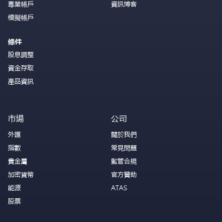
專業帳戶
資訊博客
模擬帳戶
條件
股息調整
資金存取
產品資訊
市場
公司
外匯
關於我們
指數
常見問題
貴金屬
監管合規
加密貨幣
官方贊助
能源
ATAS
股票