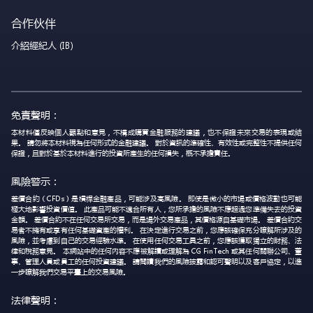
合作伙伴
介紹經紀人 (IB)
免責聲明：
本材料僅反映個人觀點和意見，不構成購買金融服務的建議，也不保證未來交易的表現或結
果。 請勿將本材料視為任何形式的金融建議。 對於資訊的準確性、有效性或完整性不提供任何
保證，且對於基於本材料進行的投資所產生的任何損失，概不承擔責任。
風險警示：
差價合約（CFDs）是槓桿金融產品，可能涉及高風險。 即使是微小的市場或價格波動也可能
極大地影響投資價值。 此產品可能不適合所有人，您所承擔的風險不應超過您準備失去的投資
金額。 差價合約不在任何交易所交易，而是場外交易產品，其價格源自基礎市場。 差價合約交
易者不擁有或享有任何基礎資產的權利。 在決定進行交易之前，您應該確保充分瞭解所涉及的
風險，並考慮到自己的交易經驗水準。 在使用任何交易工具之前，您應該獲取獨立的財務、法
律和稅務意見。 本網站中的任何內容不應被解讀或理解為 CG FinTech 或其任何關聯公司、董
事、管理人員或員工的任何投資建議。 請閱讀我們的風險披露和認可聲明以及客戶協定，以進
一步瞭解我們交易平臺上的交易風險。
法律聲明：