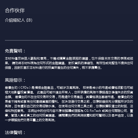
合作伙伴
介紹經紀人 (IB)
免責聲明：
本材料僅反映個人觀點和意見，不構成購買金融服務的建議，也不保證未來交易的表現或結
果。 請勿將本材料視為任何形式的金融建議。 對於資訊的準確性、有效性或完整性不提供任何
保證，且對於基於本材料進行的投資所產生的任何損失，概不承擔責任。
風險警示：
差價合約（CFDs）是槓桿金融產品，可能涉及高風險。 即使是微小的市場或價格波動也可能
極大地影響投資價值。 此產品可能不適合所有人，您所承擔的風險不應超過您準備失去的投資
金額。 差價合約不在任何交易所交易，而是場外交易產品，其價格源自基礎市場。 差價合約交
易者不擁有或享有任何基礎資產的權利。 在決定進行交易之前，您應該確保充分瞭解所涉及的
風險，並考慮到自己的交易經驗水準。 在使用任何交易工具之前，您應該獲取獨立的財務、法
律和稅務意見。 本網站中的任何內容不應被解讀或理解為 CG FinTech 或其任何關聯公司、董
事、管理人員或員工的任何投資建議。 請閱讀我們的風險披露和認可聲明以及客戶協定，以進
一步瞭解我們交易平臺上的交易風險。
法律聲明：