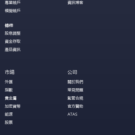
專業帳戶
資訊博客
模擬帳戶
條件
股息調整
資金存取
產品資訊
市場
公司
外匯
關於我們
指數
常見問題
貴金屬
監管合規
加密貨幣
官方贊助
能源
ATAS
股票