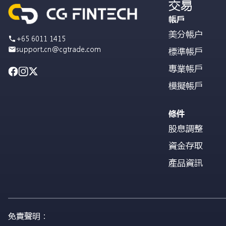
交易
帳戶
美分帳户
+65 6011 1415
support.cn@cgtrade.com
標準帳戶
專業帳戶
模擬帳戶
條件
股息調整
資金存取
產品資訊
免責聲明：