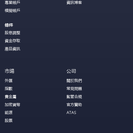
專業帳戶
資訊博客
模擬帳戶
條件
股息調整
資金存取
產品資訊
市場
公司
外匯
關於我們
指數
常見問題
貴金屬
監管合規
加密貨幣
官方贊助
能源
ATAS
股票