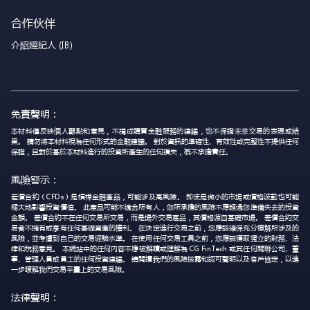
合作伙伴
介紹經紀人 (IB)
免責聲明：
本材料僅反映個人觀點和意見，不構成購買金融服務的建議，也不保證未來交易的表現或結
果。 請勿將本材料視為任何形式的金融建議。 對於資訊的準確性、有效性或完整性不提供任何
保證，且對於基於本材料進行的投資所產生的任何損失，概不承擔責任。
風險警示：
差價合約（CFDs）是槓桿金融產品，可能涉及高風險。 即使是微小的市場或價格波動也可能
極大地影響投資價值。 此產品可能不適合所有人，您所承擔的風險不應超過您準備失去的投資
金額。 差價合約不在任何交易所交易，而是場外交易產品，其價格源自基礎市場。 差價合約交
易者不擁有或享有任何基礎資產的權利。 在決定進行交易之前，您應該確保充分瞭解所涉及的
風險，並考慮到自己的交易經驗水準。 在使用任何交易工具之前，您應該獲取獨立的財務、法
律和稅務意見。 本網站中的任何內容不應被解讀或理解為 CG FinTech 或其任何關聯公司、董
事、管理人員或員工的任何投資建議。 請閱讀我們的風險披露和認可聲明以及客戶協定，以進
一步瞭解我們交易平臺上的交易風險。
法律聲明：