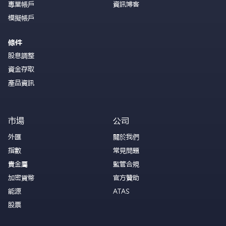
專業帳戶
資訊博客
模擬帳戶
條件
股息調整
資金存取
產品資訊
市場
公司
外匯
關於我們
指數
常見問題
貴金屬
監管合規
加密貨幣
官方贊助
能源
ATAS
股票