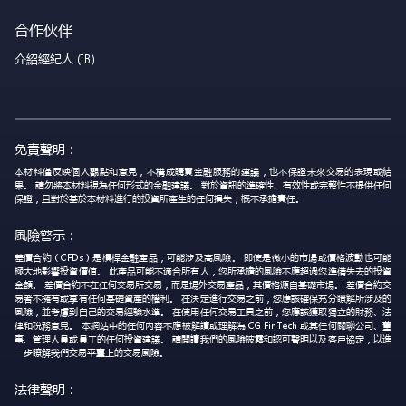
合作伙伴
介紹經紀人 (IB)
免責聲明：
本材料僅反映個人觀點和意見，不構成購買金融服務的建議，也不保證未來交易的表現或結
果。 請勿將本材料視為任何形式的金融建議。 對於資訊的準確性、有效性或完整性不提供任何
保證，且對於基於本材料進行的投資所產生的任何損失，概不承擔責任。
風險警示：
差價合約（CFDs）是槓桿金融產品，可能涉及高風險。 即使是微小的市場或價格波動也可能
極大地影響投資價值。 此產品可能不適合所有人，您所承擔的風險不應超過您準備失去的投資
金額。 差價合約不在任何交易所交易，而是場外交易產品，其價格源自基礎市場。 差價合約交
易者不擁有或享有任何基礎資產的權利。 在決定進行交易之前，您應該確保充分瞭解所涉及的
風險，並考慮到自己的交易經驗水準。 在使用任何交易工具之前，您應該獲取獨立的財務、法
律和稅務意見。 本網站中的任何內容不應被解讀或理解為 CG FinTech 或其任何關聯公司、董
事、管理人員或員工的任何投資建議。 請閱讀我們的風險披露和認可聲明以及客戶協定，以進
一步瞭解我們交易平臺上的交易風險。
法律聲明：