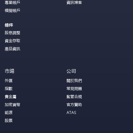
專業帳戶
資訊博客
模擬帳戶
條件
股息調整
資金存取
產品資訊
市場
公司
外匯
關於我們
指數
常見問題
貴金屬
監管合規
加密貨幣
官方贊助
能源
ATAS
股票