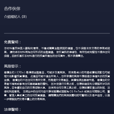
合作伙伴
介紹經紀人 (IB)
免責聲明：
本材料僅反映個人觀點和意見，不構成購買金融服務的建議，也不保證未來交易的表現或結
果。 請勿將本材料視為任何形式的金融建議。 對於資訊的準確性、有效性或完整性不提供任何
保證，且對於基於本材料進行的投資所產生的任何損失，概不承擔責任。
風險警示：
差價合約（CFDs）是槓桿金融產品，可能涉及高風險。 即使是微小的市場或價格波動也可能
極大地影響投資價值。 此產品可能不適合所有人，您所承擔的風險不應超過您準備失去的投資
金額。 差價合約不在任何交易所交易，而是場外交易產品，其價格源自基礎市場。 差價合約交
易者不擁有或享有任何基礎資產的權利。 在決定進行交易之前，您應該確保充分瞭解所涉及的
風險，並考慮到自己的交易經驗水準。 在使用任何交易工具之前，您應該獲取獨立的財務、法
律和稅務意見。 本網站中的任何內容不應被解讀或理解為 CG FinTech 或其任何關聯公司、董
事、管理人員或員工的任何投資建議。 請閱讀我們的風險披露和認可聲明以及客戶協定，以進
一步瞭解我們交易平臺上的交易風險。
法律聲明：