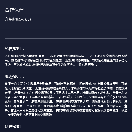
合作伙伴
介紹經紀人 (IB)
免責聲明：
本材料僅反映個人觀點和意見，不構成購買金融服務的建議，也不保證未來交易的表現或結
果。 請勿將本材料視為任何形式的金融建議。 對於資訊的準確性、有效性或完整性不提供任何
保證，且對於基於本材料進行的投資所產生的任何損失，概不承擔責任。
風險警示：
差價合約（CFDs）是槓桿金融產品，可能涉及高風險。 即使是微小的市場或價格波動也可能
極大地影響投資價值。 此產品可能不適合所有人，您所承擔的風險不應超過您準備失去的投資
金額。 差價合約不在任何交易所交易，而是場外交易產品，其價格源自基礎市場。 差價合約交
易者不擁有或享有任何基礎資產的權利。 在決定進行交易之前，您應該確保充分瞭解所涉及的
風險，並考慮到自己的交易經驗水準。 在使用任何交易工具之前，您應該獲取獨立的財務、法
律和稅務意見。 本網站中的任何內容不應被解讀或理解為 CG FinTech 或其任何關聯公司、董
事、管理人員或員工的任何投資建議。 請閱讀我們的風險披露和認可聲明以及客戶協定，以進
一步瞭解我們交易平臺上的交易風險。
法律聲明：