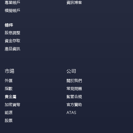
專業帳戶
資訊博客
模擬帳戶
條件
股息調整
資金存取
產品資訊
市場
公司
外匯
關於我們
指數
常見問題
貴金屬
監管合規
加密貨幣
官方贊助
能源
ATAS
股票