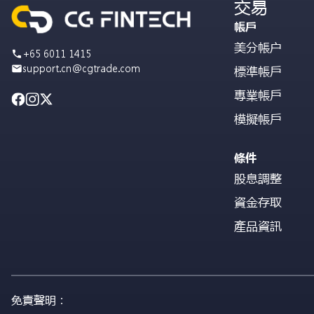
交易
帳戶
美分帳户
+65 6011 1415
support.cn@cgtrade.com
標準帳戶
專業帳戶
模擬帳戶
條件
股息調整
資金存取
產品資訊
免責聲明：