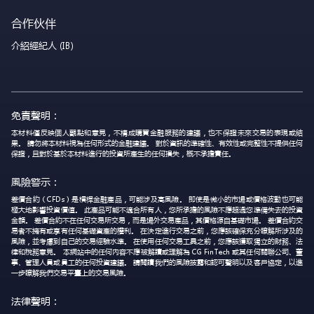
合作伙伴
介紹經紀人 (IB)
免責聲明：
本材料僅反映個人觀點和意見，不構成購買金融服務的建議，也不保證未來交易的表現或結
果。 請勿將本材料視為任何形式的金融建議。 對於資訊的準確性、有效性或完整性不提供任何
保證，且對於基於本材料進行的投資所產生的任何損失，概不承擔責任。
風險警示：
差價合約（CFDs）是槓桿金融產品，可能涉及高風險。 即使是微小的市場或價格波動也可能
極大地影響投資價值。 此產品可能不適合所有人，您所承擔的風險不應超過您準備失去的投資
金額。 差價合約不在任何交易所交易，而是場外交易產品，其價格源自基礎市場。 差價合約交
易者不擁有或享有任何基礎資產的權利。 在決定進行交易之前，您應該確保充分瞭解所涉及的
風險，並考慮到自己的交易經驗水準。 在使用任何交易工具之前，您應該獲取獨立的財務、法
律和稅務意見。 本網站中的任何內容不應被解讀或理解為 CG FinTech 或其任何關聯公司、董
事、管理人員或員工的任何投資建議。 請閱讀我們的風險披露和認可聲明以及客戶協定，以進
一步瞭解我們交易平臺上的交易風險。
法律聲明：