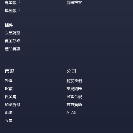
專業帳戶
資訊博客
模擬帳戶
條件
股息調整
資金存取
產品資訊
市場
公司
外匯
關於我們
指數
常見問題
貴金屬
監管合規
加密貨幣
官方贊助
能源
ATAS
股票