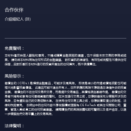
合作伙伴
介紹經紀人 (IB)
免責聲明：
本材料僅反映個人觀點和意見，不構成購買金融服務的建議，也不保證未來交易的表現或結
果。 請勿將本材料視為任何形式的金融建議。 對於資訊的準確性、有效性或完整性不提供任何
保證，且對於基於本材料進行的投資所產生的任何損失，概不承擔責任。
風險警示：
差價合約（CFDs）是槓桿金融產品，可能涉及高風險。 即使是微小的市場或價格波動也可能
極大地影響投資價值。 此產品可能不適合所有人，您所承擔的風險不應超過您準備失去的投資
金額。 差價合約不在任何交易所交易，而是場外交易產品，其價格源自基礎市場。 差價合約交
易者不擁有或享有任何基礎資產的權利。 在決定進行交易之前，您應該確保充分瞭解所涉及的
風險，並考慮到自己的交易經驗水準。 在使用任何交易工具之前，您應該獲取獨立的財務、法
律和稅務意見。 本網站中的任何內容不應被解讀或理解為 CG FinTech 或其任何關聯公司、董
事、管理人員或員工的任何投資建議。 請閱讀我們的風險披露和認可聲明以及客戶協定，以進
一步瞭解我們交易平臺上的交易風險。
法律聲明：