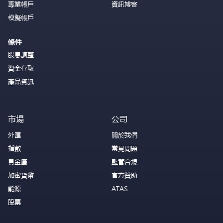
專業帳戶
資訊博客
模擬帳戶
條件
股息調整
資金存取
產品資訊
市場
公司
外匯
關於我們
指數
常見問題
貴金屬
監管合規
加密貨幣
官方贊助
能源
ATAS
股票