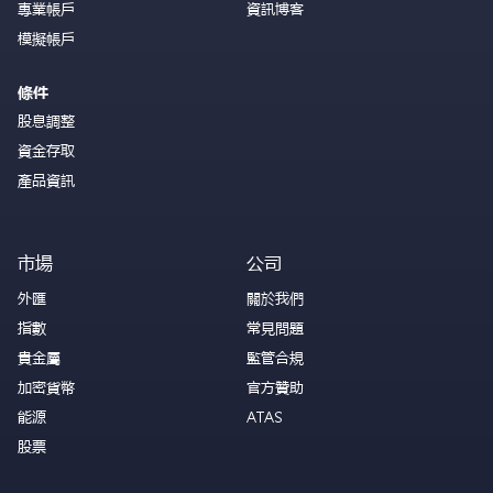
專業帳戶
資訊博客
模擬帳戶
條件
股息調整
資金存取
產品資訊
市場
公司
外匯
關於我們
指數
常見問題
貴金屬
監管合規
加密貨幣
官方贊助
能源
ATAS
股票