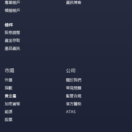
專業帳戶
資訊博客
模擬帳戶
條件
股息調整
資金存取
產品資訊
市場
公司
外匯
關於我們
指數
常見問題
貴金屬
監管合規
加密貨幣
官方贊助
能源
ATAS
股票