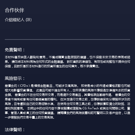
合作伙伴
介紹經紀人 (IB)
免責聲明：
本材料僅反映個人觀點和意見，不構成購買金融服務的建議，也不保證未來交易的表現或結
果。 請勿將本材料視為任何形式的金融建議。 對於資訊的準確性、有效性或完整性不提供任何
保證，且對於基於本材料進行的投資所產生的任何損失，概不承擔責任。
風險警示：
差價合約（CFDs）是槓桿金融產品，可能涉及高風險。 即使是微小的市場或價格波動也可能
極大地影響投資價值。 此產品可能不適合所有人，您所承擔的風險不應超過您準備失去的投資
金額。 差價合約不在任何交易所交易，而是場外交易產品，其價格源自基礎市場。 差價合約交
易者不擁有或享有任何基礎資產的權利。 在決定進行交易之前，您應該確保充分瞭解所涉及的
風險，並考慮到自己的交易經驗水準。 在使用任何交易工具之前，您應該獲取獨立的財務、法
律和稅務意見。 本網站中的任何內容不應被解讀或理解為 CG FinTech 或其任何關聯公司、董
事、管理人員或員工的任何投資建議。 請閱讀我們的風險披露和認可聲明以及客戶協定，以進
一步瞭解我們交易平臺上的交易風險。
法律聲明：