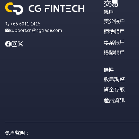
交易
帳戶
美分帳户
+65 6011 1415
support.cn@cgtrade.com
標準帳戶
專業帳戶
模擬帳戶
條件
股息調整
資金存取
產品資訊
免責聲明：