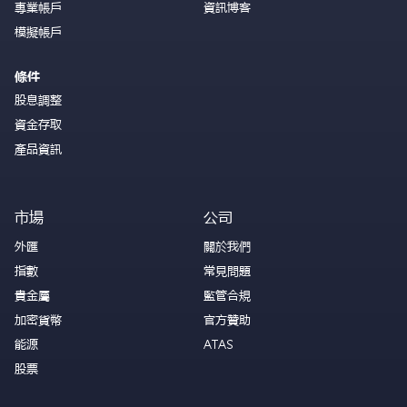
專業帳戶
資訊博客
模擬帳戶
條件
股息調整
資金存取
產品資訊
市場
公司
外匯
關於我們
指數
常見問題
貴金屬
監管合規
加密貨幣
官方贊助
能源
ATAS
股票