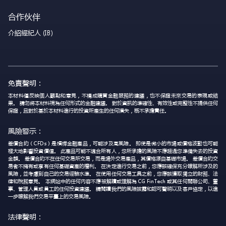
合作伙伴
介紹經紀人 (IB)
免責聲明：
本材料僅反映個人觀點和意見，不構成購買金融服務的建議，也不保證未來交易的表現或結
果。 請勿將本材料視為任何形式的金融建議。 對於資訊的準確性、有效性或完整性不提供任何
保證，且對於基於本材料進行的投資所產生的任何損失，概不承擔責任。
風險警示：
差價合約（CFDs）是槓桿金融產品，可能涉及高風險。 即使是微小的市場或價格波動也可能
極大地影響投資價值。 此產品可能不適合所有人，您所承擔的風險不應超過您準備失去的投資
金額。 差價合約不在任何交易所交易，而是場外交易產品，其價格源自基礎市場。 差價合約交
易者不擁有或享有任何基礎資產的權利。 在決定進行交易之前，您應該確保充分瞭解所涉及的
風險，並考慮到自己的交易經驗水準。 在使用任何交易工具之前，您應該獲取獨立的財務、法
律和稅務意見。 本網站中的任何內容不應被解讀或理解為 CG FinTech 或其任何關聯公司、董
事、管理人員或員工的任何投資建議。 請閱讀我們的風險披露和認可聲明以及客戶協定，以進
一步瞭解我們交易平臺上的交易風險。
法律聲明：